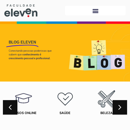
BLOG ELEVEN
Conectando pessoas poderosas que
sabem que
conhecimento é
crescimento pessoal e profissional.
CURSOS ONLINE
SAÚDE
BELEZA