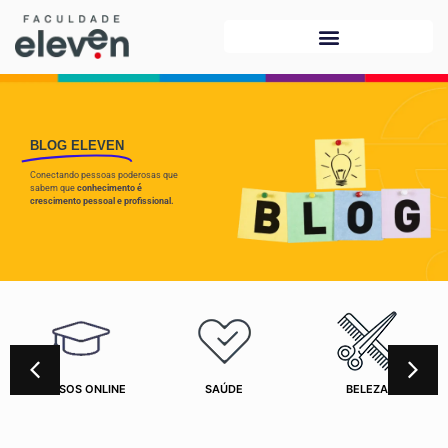
BLOG ELEVEN
Conectando pessoas poderosas que
sabem que
conhecimento é
crescimento pessoal e profissional.
CURSOS ONLINE
SAÚDE
BELEZA