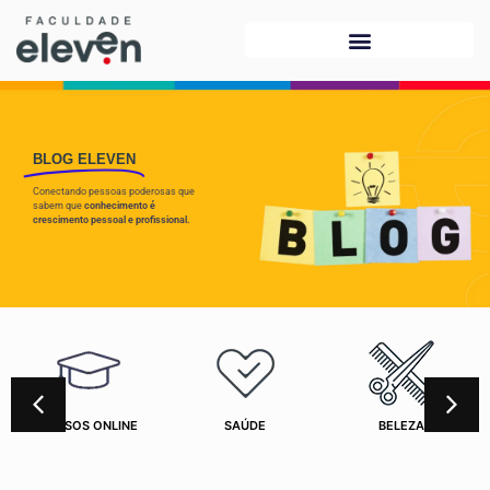
BLOG ELEVEN
Conectando pessoas poderosas que
sabem que
conhecimento é
crescimento pessoal e profissional.
CURSOS ONLINE
SAÚDE
BELEZA