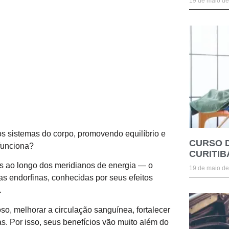
19 de maio d
os sistemas do corpo, promovendo equilíbrio e
CURSO 
 funciona?
CURITIB
os ao longo dos meridianos de energia — o
19 de maio d
s endorfinas, conhecidas por seus efeitos
.
o, melhorar a circulação sanguínea, fortalecer
s. Por isso, seus benefícios vão muito além do