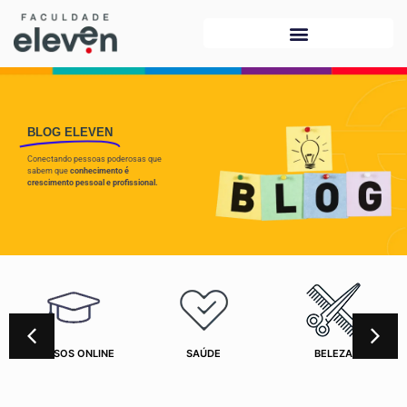
BLOG ELEVEN
Conectando pessoas poderosas que
sabem que
conhecimento é
crescimento pessoal e profissional.
CURSOS ONLINE
SAÚDE
BELEZA