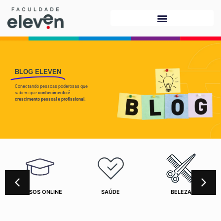
BLOG ELEVEN
Conectando pessoas poderosas que
sabem que
conhecimento é
crescimento pessoal e profissional.
CURSOS ONLINE
SAÚDE
BELEZA