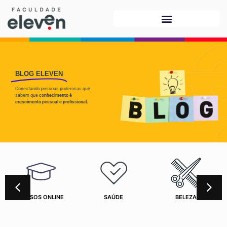
BLOG ELEVEN
Conectando pessoas poderosas que
sabem que
conhecimento é
crescimento pessoal e profissional.
CURSOS ONLINE
SAÚDE
BELEZA