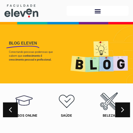
BLOG ELEVEN
Conectando pessoas poderosas que
sabem que
conhecimento é
crescimento pessoal e profissional.
CURSOS ONLINE
SAÚDE
BELEZA