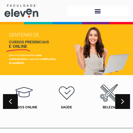
CENTENAS DE
CURSOS PRESENCIAIS
E ONLINE
para você desenvolver
seus
conhecimentos
e garantir
certificações
de qualidade.
CURSOS ONLINE
SAÚDE
BELEZA