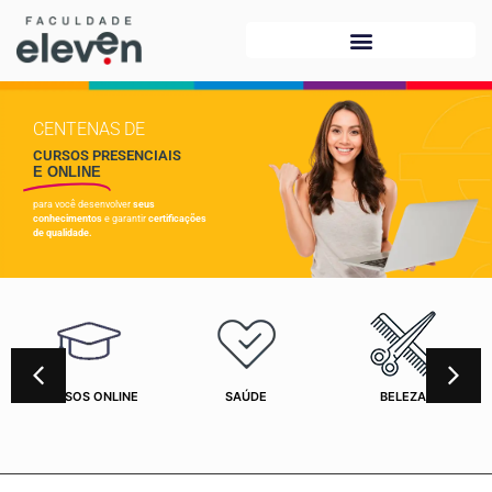
CENTENAS DE
CURSOS PRESENCIAIS
E ONLINE
para você desenvolver
seus
conhecimentos
e garantir
certificações
de qualidade.
CURSOS ONLINE
SAÚDE
BELEZA