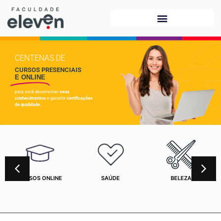
CENTENAS DE
CURSOS PRESENCIAIS
E ONLINE
para você desenvolver
seus
conhecimentos
e garantir
certificações
de qualidade.
CURSOS ONLINE
SAÚDE
BELEZA