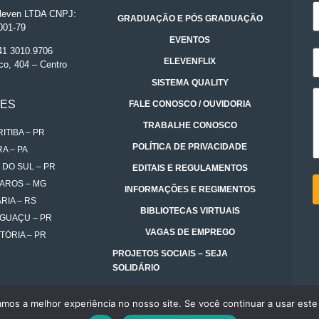
even LTDA CNPJ:
GRADUAÇÃO E PÓS GRADUAÇÃO
001-79
EVENTOS
 41 3010.9706
ELEVENFLIX
co, 404 – Centro
SISTEMA QUALITY
DES
FALE CONOSCO / OUVIDORIA
TRABALHE CONOSCO
ITIBA – PR
POLÍTICA DE PRIVACIDADE
A – PA
 DO SUL – PR
EDITAIS E REGULAMENTOS
AROS – MG
INFORMAÇÕES E REGIMENTOS
RIA – RS
BIBLIOTECAS VIRTUAIS
IGUAÇU – PR
VAGAS DE EMPREGO
TÓRIA – PR
PROJETOS SOCIAIS – SEJA
SOLIDÁRIO
amos a melhor experiência no nosso site. Se você continuar a usar este