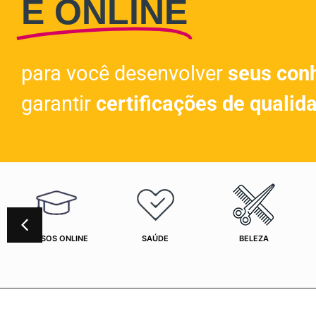
E ONLINE
para você desenvolver
seus con
garantir
certificações de qualid
CURSOS ONLINE
SAÚDE
BELEZA