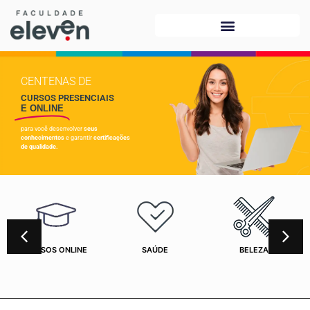
CENTENAS DE
CURSOS PRESENCIAIS
E ONLINE
para você desenvolver
seus
conhecimentos
e garantir
certificações
de qualidade.
CURSOS ONLINE
SAÚDE
BELEZA