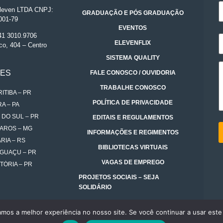
even LTDA CNPJ:
GRADUAÇÃO E PÓS GRADUAÇÃO
001-79
EVENTOS
 41 3010.9706
ELEVENFLIX
co, 404 – Centro
SISTEMA QUALITY
DES
FALE CONOSCO / OUVIDORIA
TRABALHE CONOSCO
ITIBA – PR
POLÍTICA DE PRIVACIDADE
A – PA
 DO SUL – PR
EDITAIS E REGULAMENTOS
AROS – MG
INFORMAÇÕES E REGIMENTOS
RIA – RS
BIBLIOTECAS VIRTUAIS
IGUAÇU – PR
VAGAS DE EMPREGO
TÓRIA – PR
PROJETOS SOCIAIS – SEJA
SOLIDÁRIO
amos a melhor experiência no nosso site. Se você continuar a usar este