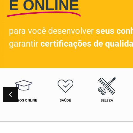
E ONLINE
para você desenvolver
seus con
garantir
certificações de qualid
CURSOS ONLINE
SAÚDE
BELEZA