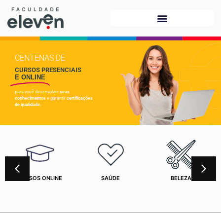
CENTENAS DE
CURSOS PRESENCIAIS
E ONLINE
para você desenvolver
seus
conhecimentos
e garantir
certificações
de qualidade.
CURSOS ONLINE
SAÚDE
BELEZA