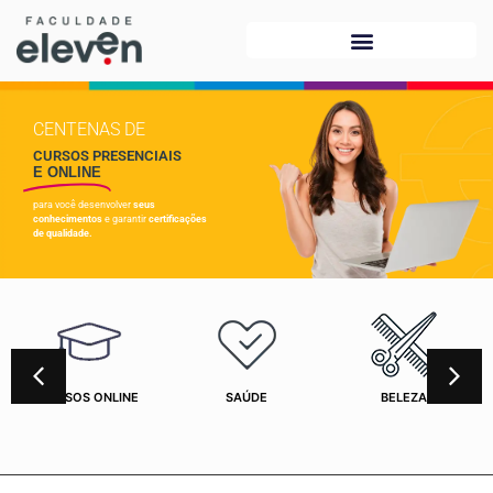
CENTENAS DE
CURSOS PRESENCIAIS
E ONLINE
para você desenvolver
seus
conhecimentos
e garantir
certificações
de qualidade.
CURSOS ONLINE
SAÚDE
BELEZA