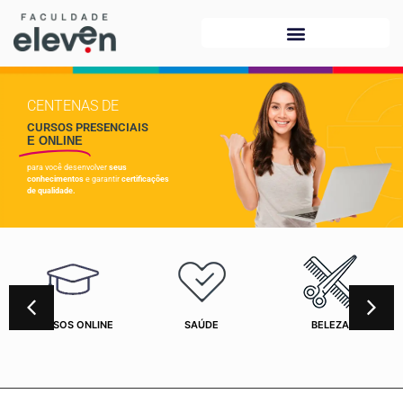
CENTENAS DE
CURSOS PRESENCIAIS
E ONLINE
para você desenvolver
seus
conhecimentos
e garantir
certificações
de qualidade.
CURSOS ONLINE
SAÚDE
BELEZA