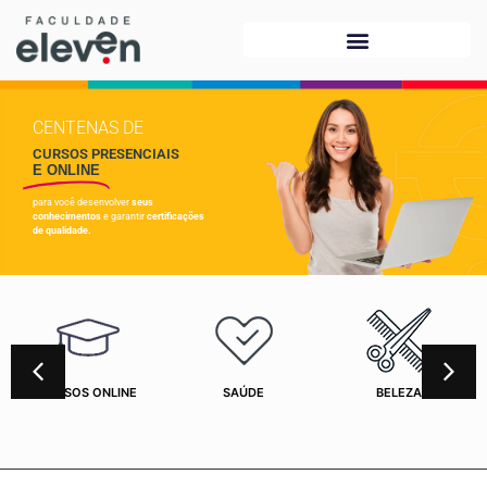
CENTENAS DE
CURSOS PRESENCIAIS
E ONLINE
para você desenvolver
seus
conhecimentos
e garantir
certificações
de qualidade.
CURSOS ONLINE
SAÚDE
BELEZA