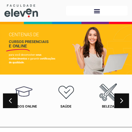
CENTENAS DE
CURSOS PRESENCIAIS
E ONLINE
para você desenvolver
seus
conhecimentos
e garantir
certificações
de qualidade.
CURSOS ONLINE
SAÚDE
BELEZA