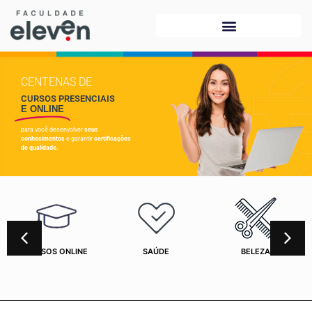
CENTENAS DE
CURSOS PRESENCIAIS
E ONLINE
para você desenvolver
seus
conhecimentos
e garantir
certificações
de qualidade.
CURSOS ONLINE
SAÚDE
BELEZA