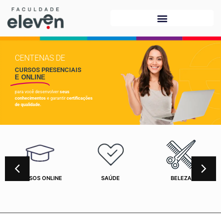
CENTENAS DE
CURSOS PRESENCIAIS
E ONLINE
para você desenvolver
seus
conhecimentos
e garantir
certificações
de qualidade.
CURSOS ONLINE
SAÚDE
BELEZA