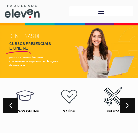
CENTENAS DE
CURSOS PRESENCIAIS
E ONLINE
para você desenvolver
seus
conhecimentos
e garantir
certificações
de qualidade.
CURSOS ONLINE
SAÚDE
BELEZA