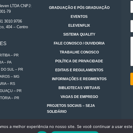
even LTDA CNPJ:
GRADUAÇÃO E PÓS GRADUAÇÃO
001-79
EVENTOS
 41 3010.9706
ELEVENFLIX
co, 404 – Centro
SISTEMA QUALITY
DES
FALE CONOSCO / OUVIDORIA
TRABALHE CONOSCO
ITIBA – PR
POLÍTICA DE PRIVACIDADE
A – PA
 DO SUL – PR
EDITAIS E REGULAMENTOS
AROS – MG
INFORMAÇÕES E REGIMENTOS
RIA – RS
BIBLIOTECAS VIRTUAIS
IGUAÇU – PR
VAGAS DE EMPREGO
TÓRIA – PR
PROJETOS SOCIAIS – SEJA
SOLIDÁRIO
amos a melhor experiência no nosso site. Se você continuar a usar este