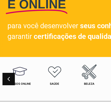
E ONLINE
para você desenvolver
seus con
garantir
certificações de qualid
CURSOS ONLINE
SAÚDE
BELEZA