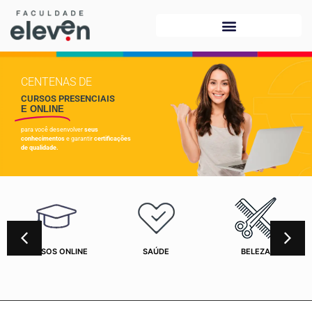
CENTENAS DE
CURSOS PRESENCIAIS
E ONLINE
para você desenvolver
seus
conhecimentos
e garantir
certificações
de qualidade.
CURSOS ONLINE
SAÚDE
BELEZA