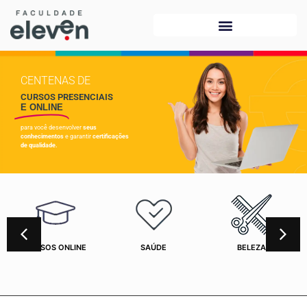
CENTENAS DE
CURSOS PRESENCIAIS
E ONLINE
para você desenvolver
seus
conhecimentos
e garantir
certificações
de qualidade.
CURSOS ONLINE
SAÚDE
BELEZA