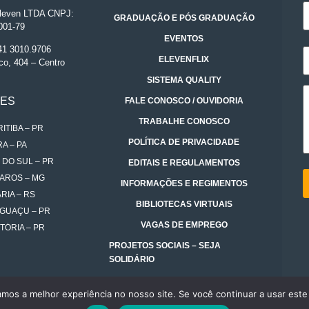
even LTDA CNPJ:
GRADUAÇÃO E PÓS GRADUAÇÃO
001-79
EVENTOS
 41 3010.9706
ELEVENFLIX
co, 404 – Centro
SISTEMA QUALITY
DES
FALE CONOSCO / OUVIDORIA
TRABALHE CONOSCO
ITIBA – PR
POLÍTICA DE PRIVACIDADE
A – PA
 DO SUL – PR
EDITAIS E REGULAMENTOS
AROS – MG
INFORMAÇÕES E REGIMENTOS
RIA – RS
BIBLIOTECAS VIRTUAIS
IGUAÇU – PR
VAGAS DE EMPREGO
TÓRIA – PR
PROJETOS SOCIAIS – SEJA
SOLIDÁRIO
amos a melhor experiência no nosso site. Se você continuar a usar este