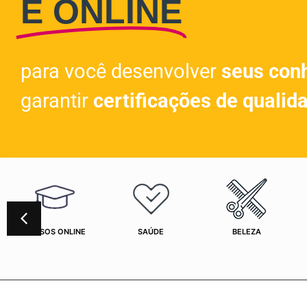
E ONLINE
para você desenvolver
seus con
garantir
certificações de qualid
CURSOS ONLINE
SAÚDE
BELEZA