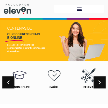
CENTENAS DE
CURSOS PRESENCIAIS
E ONLINE
para você desenvolver
seus
conhecimentos
e garantir
certificações
de qualidade.
CURSOS ONLINE
SAÚDE
BELEZA