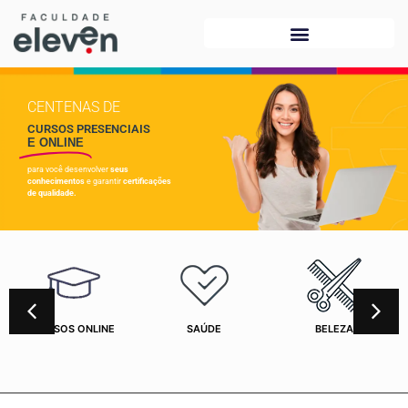
CENTENAS DE
CURSOS PRESENCIAIS
E ONLINE
para você desenvolver
seus
conhecimentos
e garantir
certificações
de qualidade.
CURSOS ONLINE
SAÚDE
BELEZA