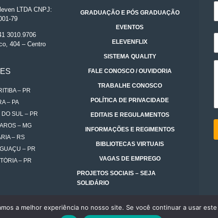
even LTDA CNPJ:
GRADUAÇÃO E PÓS GRADUAÇÃO
001-79
EVENTOS
 41 3010.9706
ELEVENFLIX
co, 404 – Centro
SISTEMA QUALITY
DES
FALE CONOSCO / OUVIDORIA
TRABALHE CONOSCO
ITIBA – PR
POLÍTICA DE PRIVACIDADE
A – PA
 DO SUL – PR
EDITAIS E REGULAMENTOS
AROS – MG
INFORMAÇÕES E REGIMENTOS
RIA – RS
BIBLIOTECAS VIRTUAIS
IGUAÇU – PR
VAGAS DE EMPREGO
TÓRIA – PR
PROJETOS SOCIAIS – SEJA
SOLIDÁRIO
amos a melhor experiência no nosso site. Se você continuar a usar este