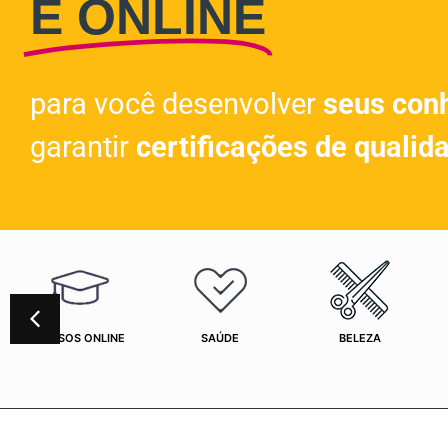
E ONLINE
para você desenvolver
seus con
garantir
certificações de qualid
CURSOS ONLINE
SAÚDE
BELEZA