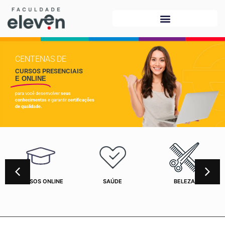
CENTENAS DE
CURSOS PRESENCIAIS
E ONLINE
para você desenvolver
seus
conhecimentos
e garantir
certificações
de qualidade.
CURSOS ONLINE
SAÚDE
BELEZA