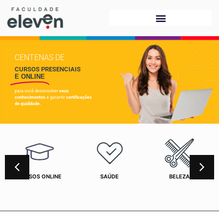
CENTENAS DE
CURSOS PRESENCIAIS
E ONLINE
para você desenvolver
seus
conhecimentos
e garantir
certificações
de qualidade.
CURSOS ONLINE
SAÚDE
BELEZA