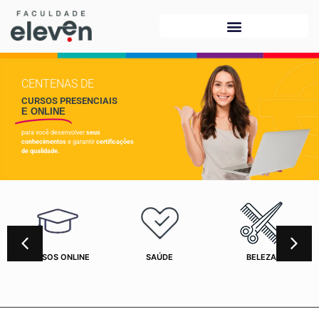
CENTENAS DE
CURSOS PRESENCIAIS
E ONLINE
para você desenvolver
seus
conhecimentos
e garantir
certificações
de qualidade.
CURSOS ONLINE
SAÚDE
BELEZA