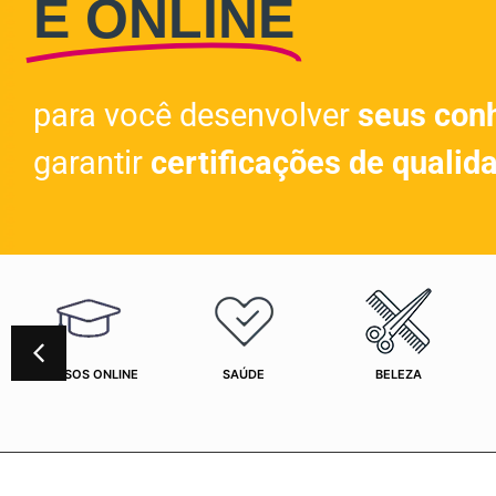
E ONLINE
para você desenvolver
seus con
garantir
certificações de qualid
CURSOS ONLINE
SAÚDE
BELEZA