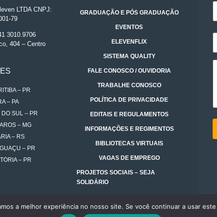
even LTDA CNPJ:
GRADUAÇÃO E PÓS GRADUAÇÃO
001-79
EVENTOS
 41 3010.9706
ELEVENFLIX
co, 404 – Centro
SISTEMA QUALITY
DES
FALE CONOSCO / OUVIDORIA
TRABALHE CONOSCO
ITIBA – PR
POLÍTICA DE PRIVACIDADE
A – PA
 DO SUL – PR
EDITAIS E REGULAMENTOS
AROS – MG
INFORMAÇÕES E REGIMENTOS
RIA – RS
BIBLIOTECAS VIRTUAIS
IGUAÇU – PR
VAGAS DE EMPREGO
TÓRIA – PR
PROJETOS SOCIAIS – SEJA
SOLIDÁRIO
amos a melhor experiência no nosso site. Se você continuar a usar este