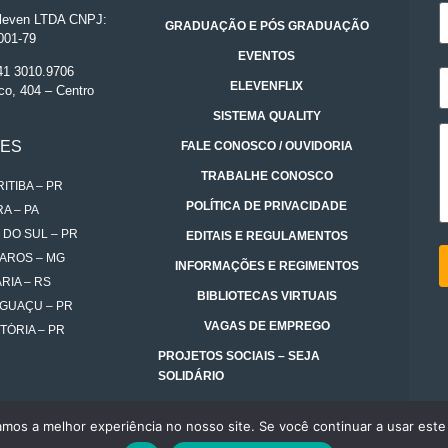
even LTDA CNPJ:
GRADUAÇÃO E PÓS GRADUAÇÃO
001-79
EVENTOS
 41 3010.9706
ELEVENFLIX
co, 404 – Centro
SISTEMA QUALITY
DES
FALE CONOSCO / OUVIDORIA
TRABALHE CONOSCO
ITIBA – PR
POLÍTICA DE PRIVACIDADE
A – PA
 DO SUL – PR
EDITAIS E REGULAMENTOS
AROS – MG
INFORMAÇÕES E REGIMENTOS
RIA – RS
BIBLIOTECAS VIRTUAIS
IGUAÇU – PR
VAGAS DE EMPREGO
TÓRIA – PR
PROJETOS SOCIAIS – SEJA
SOLIDÁRIO
amos a melhor experiência no nosso site. Se você continuar a usar este