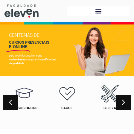
CENTENAS DE
CURSOS PRESENCIAIS
E ONLINE
para você desenvolver
seus
conhecimentos
e garantir
certificações
de qualidade.
CURSOS ONLINE
SAÚDE
BELEZA