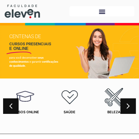
CENTENAS DE
CURSOS PRESENCIAIS
E ONLINE
para você desenvolver
seus
conhecimentos
e garantir
certificações
de qualidade.
CURSOS ONLINE
SAÚDE
BELEZA