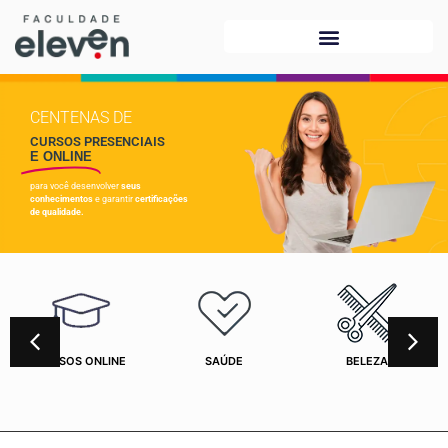
CENTENAS DE
CURSOS PRESENCIAIS
E ONLINE
para você desenvolver
seus
conhecimentos
e garantir
certificações
de qualidade.
CURSOS ONLINE
SAÚDE
BELEZA