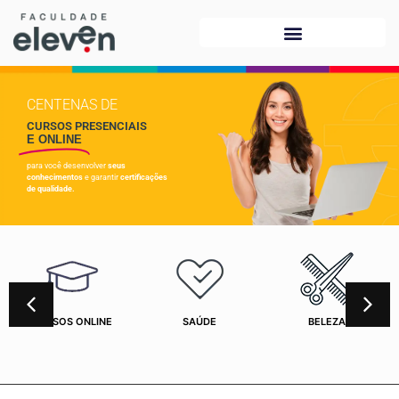
CENTENAS DE
CURSOS PRESENCIAIS
E ONLINE
para você desenvolver
seus
conhecimentos
e garantir
certificações
de qualidade.
CURSOS ONLINE
SAÚDE
BELEZA