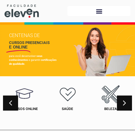
CENTENAS DE
CURSOS PRESENCIAIS
E ONLINE
para você desenvolver
seus
conhecimentos
e garantir
certificações
de qualidade.
CURSOS ONLINE
SAÚDE
BELEZA