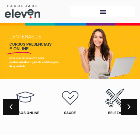
CENTENAS DE
CURSOS PRESENCIAIS
E ONLINE
para você desenvolver
seus
conhecimentos
e garantir
certificações
de qualidade.
CURSOS ONLINE
SAÚDE
BELEZA