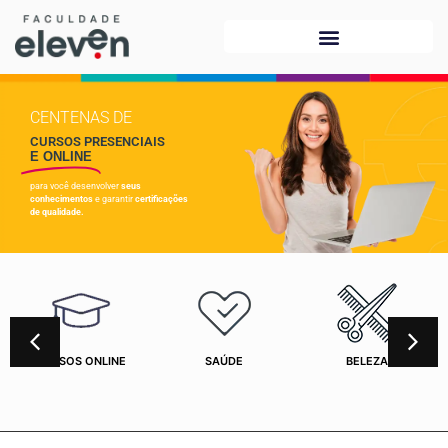
CENTENAS DE
CURSOS PRESENCIAIS
E ONLINE
para você desenvolver
seus
conhecimentos
e garantir
certificações
de qualidade.
CURSOS ONLINE
SAÚDE
BELEZA