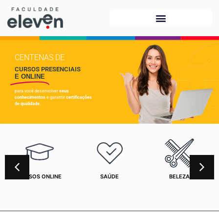
CENTENAS DE
CURSOS PRESENCIAIS
E ONLINE
para você desenvolver
seus
conhecimentos
e garantir
certificações
de qualidade.
CURSOS ONLINE
SAÚDE
BELEZA