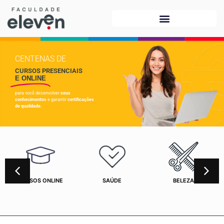
CENTENAS DE
CURSOS PRESENCIAIS
E ONLINE
para você desenvolver
seus
conhecimentos
e garantir
certificações
de qualidade.
CURSOS ONLINE
SAÚDE
BELEZA