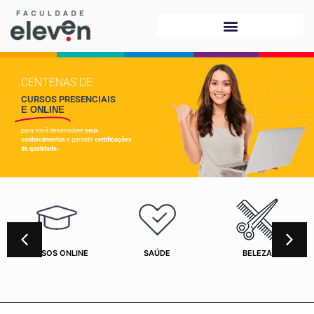
CENTENAS DE
CURSOS PRESENCIAIS
E ONLINE
para você desenvolver
seus
conhecimentos
e garantir
certificações
de qualidade.
CURSOS ONLINE
SAÚDE
BELEZA