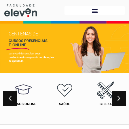
CENTENAS DE
CURSOS PRESENCIAIS
E ONLINE
para você desenvolver
seus
conhecimentos
e garantir
certificações
de qualidade.
CURSOS ONLINE
SAÚDE
BELEZA