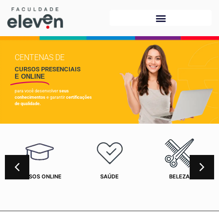
CENTENAS DE
CURSOS PRESENCIAIS
E ONLINE
para você desenvolver
seus
conhecimentos
e garantir
certificações
de qualidade.
CURSOS ONLINE
SAÚDE
BELEZA