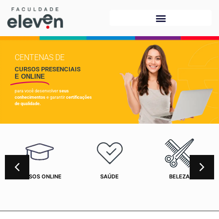
CENTENAS DE
CURSOS PRESENCIAIS
E ONLINE
para você desenvolver
seus
conhecimentos
e garantir
certificações
de qualidade.
CURSOS ONLINE
SAÚDE
BELEZA