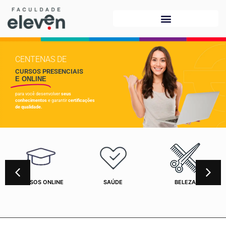
CENTENAS DE
CURSOS PRESENCIAIS
E ONLINE
para você desenvolver
seus
conhecimentos
e garantir
certificações
de qualidade.
CURSOS ONLINE
SAÚDE
BELEZA