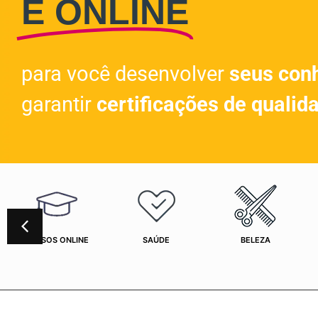
E ONLINE
para você desenvolver
seus con
garantir
certificações de qualid
CURSOS ONLINE
SAÚDE
BELEZA