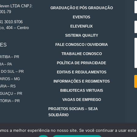
even LTDA CNPJ:
GRADUAÇÃO E PÓS GRADUAÇÃO
001-79
EVENTOS
 41 3010.9706
ELEVENFLIX
co, 404 – Centro
SISTEMA QUALITY
DES
FALE CONOSCO / OUVIDORIA
TRABALHE CONOSCO
ITIBA – PR
POLÍTICA DE PRIVACIDADE
A – PA
 DO SUL – PR
EDITAIS E REGULAMENTOS
AROS – MG
INFORMAÇÕES E REGIMENTOS
RIA – RS
BIBLIOTECAS VIRTUAIS
IGUAÇU – PR
VAGAS DE EMPREGO
TÓRIA – PR
PROJETOS SOCIAIS – SEJA
SOLIDÁRIO
amos a melhor experiência no nosso site. Se você continuar a usar este