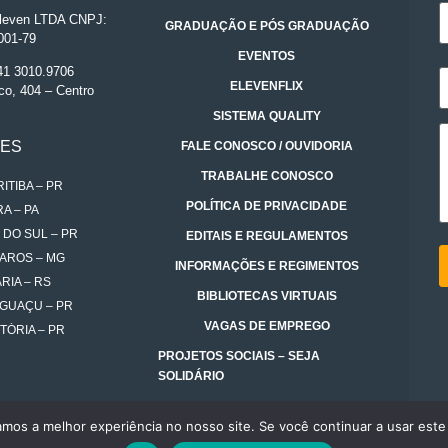
even LTDA CNPJ:
GRADUAÇÃO E PÓS GRADUAÇÃO
001-79
EVENTOS
 41 3010.9706
ELEVENFLIX
co, 404 – Centro
SISTEMA QUALITY
DES
FALE CONOSCO / OUVIDORIA
TRABALHE CONOSCO
ITIBA – PR
POLÍTICA DE PRIVACIDADE
A – PA
 DO SUL – PR
EDITAIS E REGULAMENTOS
AROS – MG
INFORMAÇÕES E REGIMENTOS
RIA – RS
BIBLIOTECAS VIRTUAIS
IGUAÇU – PR
VAGAS DE EMPREGO
TÓRIA – PR
PROJETOS SOCIAIS – SEJA
SOLIDÁRIO
amos a melhor experiência no nosso site. Se você continuar a usar este