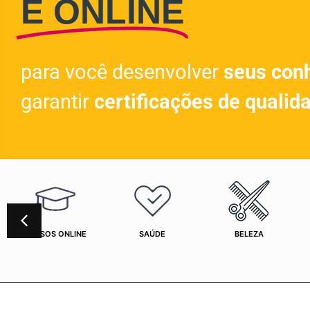
E ONLINE
para você desenvolver
seus con
garantir
certificações de qualid
CURSOS ONLINE
SAÚDE
BELEZA